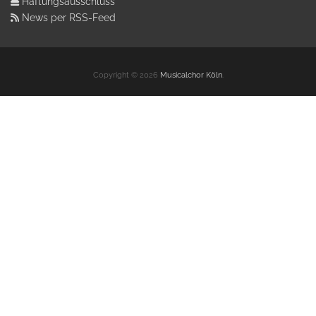
Haftungsausschluss
News per RSS-Feed
Copyright © 2026
Musicalchor Köln
.