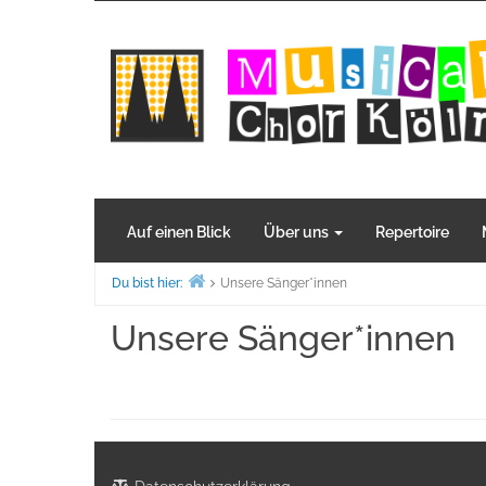
Zum
Inhalt
springen
Auf einen Blick
Über uns
Repertoire
Du bist hier:
Unsere Sänger*innen
Home
Unsere Sänger*innen