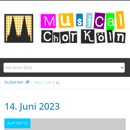
Zum
Inhalt
springen
Du bist hier:
2023
Juni
14.
Home
14. Juni 2023
AUFTRITTE