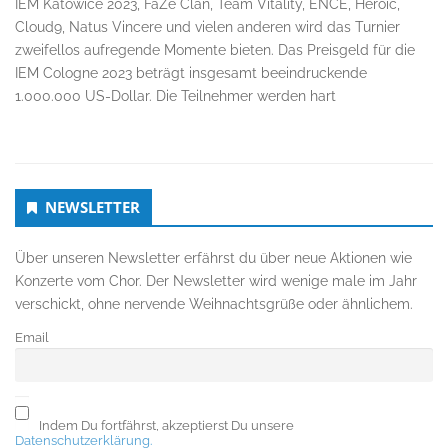
IEM Katowice 2023, FaZe Clan, Team Vitality, ENCE, Heroic,
Cloud9, Natus Vincere und vielen anderen wird das Turnier
zweifellos aufregende Momente bieten. Das Preisgeld für die
IEM Cologne 2023 beträgt insgesamt beeindruckende
1.000.000 US-Dollar. Die Teilnehmer werden hart
Untergeordnet
NEWSLETTER
Seitenleiste
Über unseren Newsletter erfährst du über neue Aktionen wie
Konzerte vom Chor. Der Newsletter wird wenige male im Jahr
verschickt, ohne nervende Weihnachtsgrüße oder ähnlichem.
Email
Indem Du fortfährst, akzeptierst Du unsere
Datenschutzerklärung.