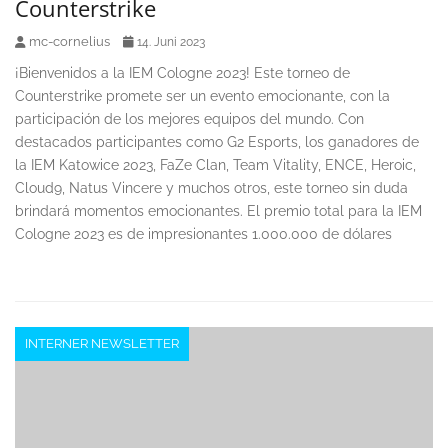
Counterstrike
mc-cornelius
14. Juni 2023
¡Bienvenidos a la IEM Cologne 2023! Este torneo de
Counterstrike promete ser un evento emocionante, con la
participación de los mejores equipos del mundo. Con
destacados participantes como G2 Esports, los ganadores de
la IEM Katowice 2023, FaZe Clan, Team Vitality, ENCE, Heroic,
Cloud9, Natus Vincere y muchos otros, este torneo sin duda
brindará momentos emocionantes. El premio total para la IEM
Cologne 2023 es de impresionantes 1.000.000 de dólares
INTERNER NEWSLETTER