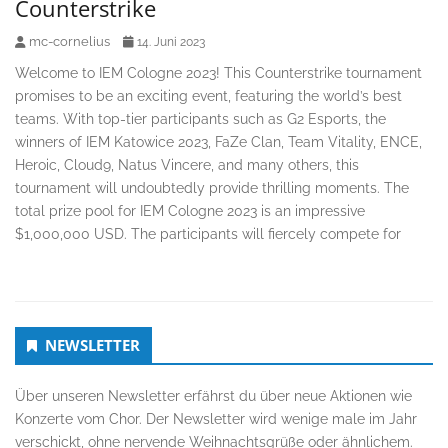
Counterstrike
mc-cornelius
14. Juni 2023
Welcome to IEM Cologne 2023! This Counterstrike tournament
promises to be an exciting event, featuring the world’s best
teams. With top-tier participants such as G2 Esports, the
winners of IEM Katowice 2023, FaZe Clan, Team Vitality, ENCE,
Heroic, Cloud9, Natus Vincere, and many others, this
tournament will undoubtedly provide thrilling moments. The
total prize pool for IEM Cologne 2023 is an impressive
$1,000,000 USD. The participants will fiercely compete for
Untergeordnet
NEWSLETTER
Seitenleiste
Über unseren Newsletter erfährst du über neue Aktionen wie
Konzerte vom Chor. Der Newsletter wird wenige male im Jahr
verschickt, ohne nervende Weihnachtsgrüße oder ähnlichem.